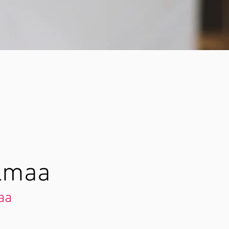
elmaa
aa