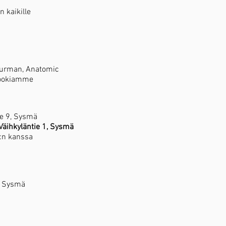
 kaikille
Burman, Anatomic
ebookiamme
ie 9, Sysmä
 Väihkyläntie 1, Sysmä
:n kanssa
7, Sysmä