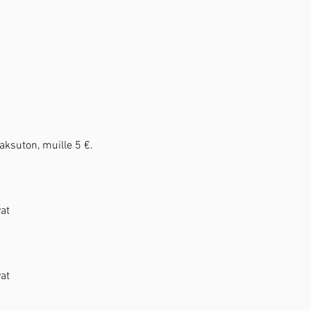
aksuton, muille 5 €.
at
at