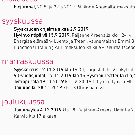
Elojumpat,
20.8. ja 27.8.2019 Päijänne Areenalla, maksuton
syyskuussa
Syyskauden ohjelma alkaa 2.9.2019
Hyvinvointipäivä 15.9.2019
, Päijänne Areenalla klo 12-14,
Energiaa elämään- Luento ja Treeni, valmentajana Emmi 
Functional Training AFT, maksuton kaikille - seuraa fac
marraskuussa
Syyskokous 12.11.2019
klo 19.30, Järjestötalo, Väihkylänt
90-vuotisjuhlat, 17.11.2019 klo 15 Sysmän Teatteritalolla,
Temppurata
19.11.2019
klo 16.30-18.00 yhteistyössä MLL
Joulupolku 28.11.2019
klo 18
Ohrasaaressa
joulukuussa
Joulunäytös 4.12.2019
klo 18, Päijänne-Areena, Uotintie 
Kahvio klo 17 alkaen!