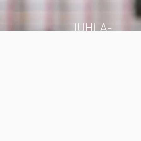
JUHLA-
VUODEN
2019
OHJELMA