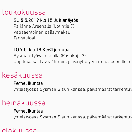
toukokuussa
SU 5.5.2019 klo 15 Juhlanäytös
Päijänne Areenalla (Uotintie 7)
Vapaaehtoinen pääsymaksu.
Tervetuloa!
TO 9.5. klo 18 Kevätjumppa
Sysmän Työväentalolla (Pusukuja 3)
Ohjelmassa: Lavis 45 min. ja venyttely 45 min. Jäsenille m
kesäkuussa
Perheliikuntaa
yhteistyössä Sysmän Sisun kanssa, päivämäärät tarkentuv
heinäkuussa
Perheliikuntaa
yhteistyössä Sysmän Sisun kanssa, päivämäärät tarkentuv
elokuussa